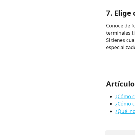
7. Elige
Conoce de fo
terminales t
Si tienes cu
especializado
───
Artículo
¿Cómo c
¿Cómo c
¿Qué inc