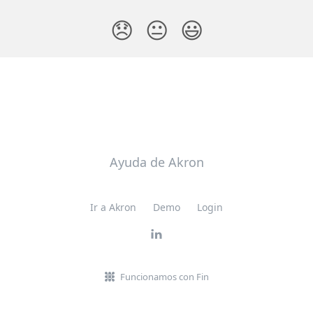
😞
😐
😃
Ayuda de Akron
Ir a Akron
Demo
Login
Funcionamos con Fin