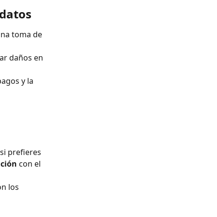
 datos
una toma de 
tar daños en 
agos y la 
si prefieres 
ación
 con el 
n los 