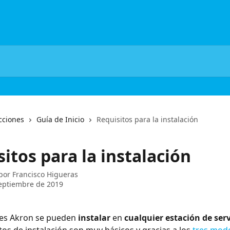
cciones
Guía de Inicio
Requisitos para la instalación
itos para la instalación
 por
Francisco Higueras
eptiembre de 2019
es Akron se pueden 
instalar
 en 
cualquier estación de serv