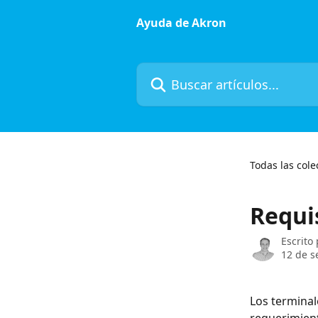
Ir al contenido principal
Ayuda de Akron
Buscar artículos...
Todas las cole
Requis
Escrito
12 de s
Los terminal