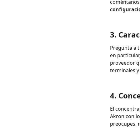
coméntanoslo
configuraci
3. Carac
Pregunta a t
en particular,
proveedor qu
terminales y
4. Conc
El concentra
Akron con los
preocupes, n