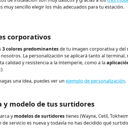
os de instalación son muy básicos y gracias a los 
tres mod
es muy sencillo elegir los más adecuados para tu estación.
es corporativos
s 
3 colores predominantes
 de tu imagen corporativa y del 
osotros. La personalización se aplicará tanto al terminal,
ta calidad y resistencia a la intemperie, como a la 
aplicació
 :)
hagas una idea, puedes ver un 
ejemplo de personalización
.
a y modelo de tus surtidores
arca y 
modelos de surtidores
 tienes (Wayne, Cetil, Tokheim,
n de servicio es nueva y todavía no has decidido qué surtidor