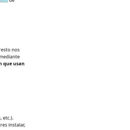
elos
 de 
resto nos 
 mediante 
n que usan 
 etc.).
es instalar, 