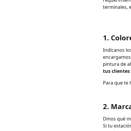
requerimient
terminales, 
1. Color
Indícanos lo
encargamos n
pintura de al
tus clientes
Para que te 
2. Marc
Dinos qué m
Si tu estació