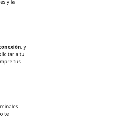
es y 
la 
 conexión
, y 
licitar a tu 
empre tus 
rminales 
o te 