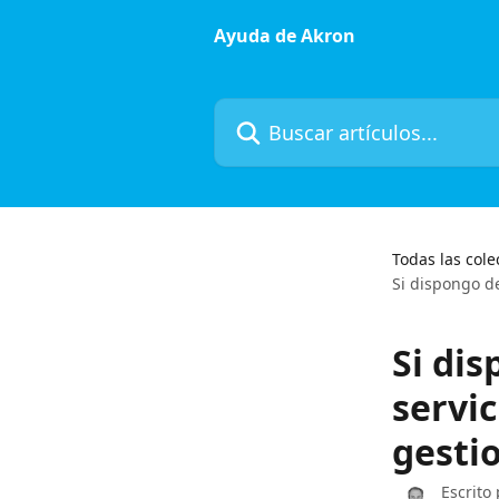
Ir al contenido principal
Ayuda de Akron
Buscar artículos...
Todas las cole
Si dispongo de
Si dis
servic
gesti
Escrito