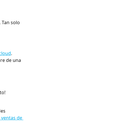
. Tan solo 
cloud
.
bre de una 
to!
des 
 ventas de 