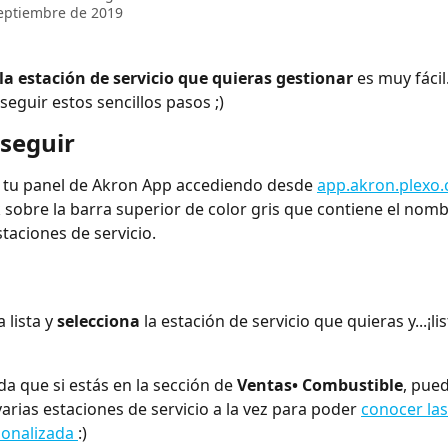
eptiembre de 2019
la estación de servicio que quieras gestionar
 es muy fácil
seguir estos sencillos pasos ;)
 seguir
 tu panel de Akron App accediendo desde 
app.akron.plexo.
k sobre la barra superior de color gris que contiene el nom
staciones de servicio.
 lista y 
selecciona
 la estación de servicio que quieras y...¡lis
da que si estás en la sección de 
Ventas• Combustible
, pue
arias estaciones de servicio a la vez para poder 
conocer las
onalizada 
:)