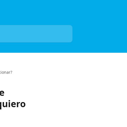
tionar?
e
quiero