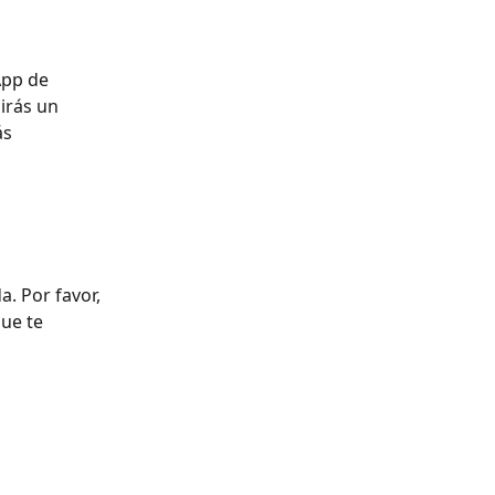
pp de 
irás un 
s 
. Por favor, 
que te 