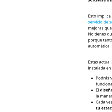
software
 e 
Esto implica
servicio de 
mejoras que
No tienes qu
porque tanto
automática.
Estas actual
instalada en
Podrás v
funciona
El 
diseñ
la mane
Cada vez
tu estac