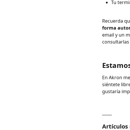
Tu termi
Recuerda que
forma auto
email y un m
consultarlas
Estamos
En Akron mej
siéntete libr
gustaría imp
───
Artículos