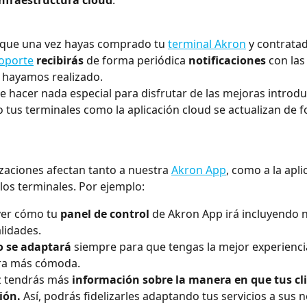
infraestructura cloud
.❞
 que una vez hayas comprado tu 
terminal Akron
 y contrata
soporte
recibirás 
de forma periódica
 notificaciones
 con las
 hayamos realizado.
e hacer nada especial para disfrutar de las mejoras introdu
 tus terminales como la aplicación cloud se actualizan de 
izaciones afectan tanto a nuestra 
Akron App
, como a la apli
 los terminales. Por ejemplo:
er cómo tu 
panel de control 
de Akron App irá incluyendo 
lidades. 
o se adaptará
 siempre para que tengas la mejor experienci
ra más cómoda. 
 tendrás más 
información sobre la manera en que tus cl
ión. 
Así, podrás fidelizarles adaptando tus servicios a sus n