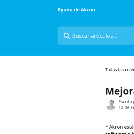
Ir al contenido principal
Ayuda de Akron
Buscar artículos...
Todas las cole
Mejor
Escrito
12 de s
❝ Akron está