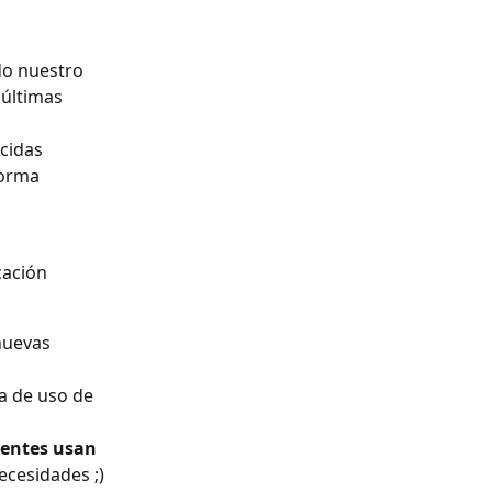
do nuestro 
 últimas 
cidas 
forma 
cación 
nuevas 
a de uso de 
ientes usan 
ecesidades ;)