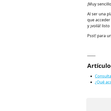
¡Muy sencillo
Al ser una p
que acceder 
y ¡voilá! lis
Psst! para 
───
Artículo
Consulta
¿Qué acc