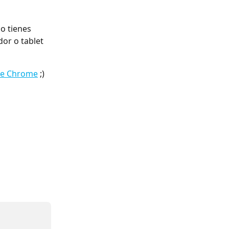
o tienes 
or o tablet 
le Chrome
 ;)