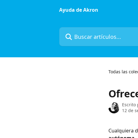
Ir al contenido principal
Ayuda de Akron
Buscar artículos...
Todas las cole
Ofrece
Escrito
12 de s
Cualquiera de