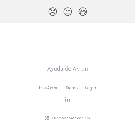
😞
😐
😃
Ayuda de Akron
Ir a Akron
Demo
Login
Funcionamos con Fin