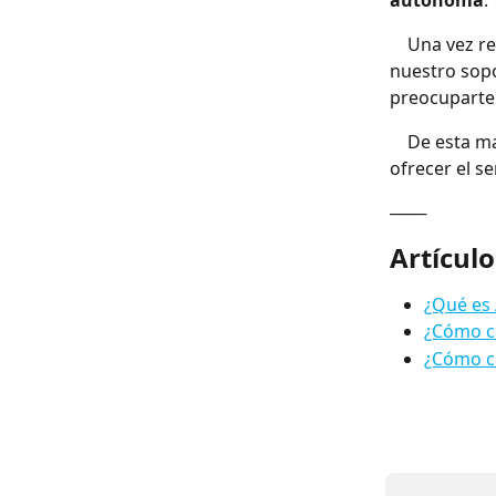
autónoma
. 
	Una vez realizada la instalación de los terminales en tu estación de servicio, 
nuestro sopo
preocuparte
	De esta m
ofrecer el s
───
Artículo
¿Qué es
¿Cómo c
¿Cómo c