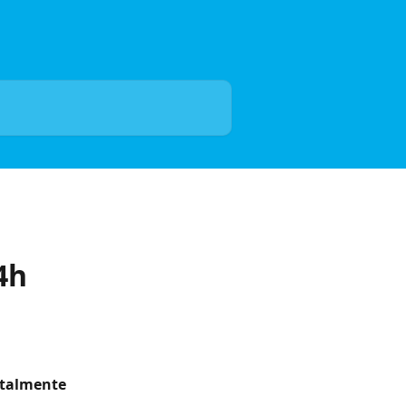
4h
talmente 